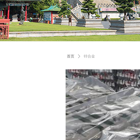
首页
ꄲ
锌合金