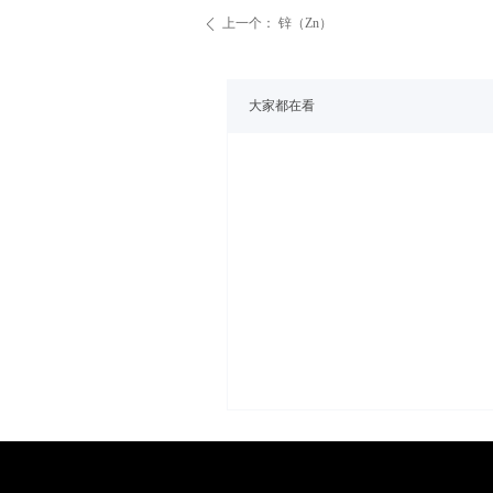
上一个：
锌（Zn）
ꄴ
大家都在看