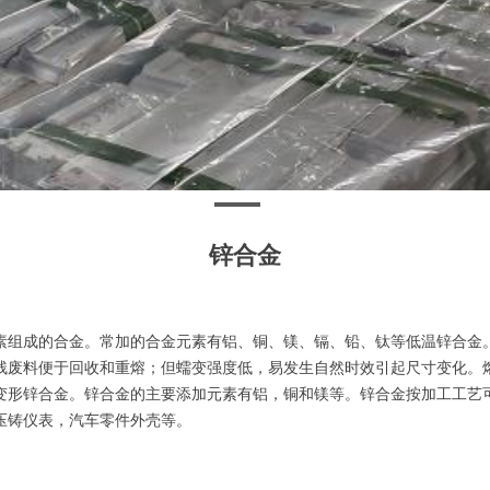
锌合金
组成的合金。常加的合金元素有铝、铜、镁、镉、铅、钛等低温锌合金。
残废料便于回收和重熔；但蠕变强度低，易发生自然时效引起尺寸变化。
形锌合金。锌合金的主要添加元素有铝，铜和镁等。锌合金按加工工艺可
压铸仪表，汽车零件外壳等。