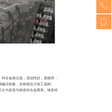
ꂅ
回到顶部
ꁗ
021-32258827
QQ客服
锌合金熔点低，流动性好，易熔焊，
熔融法制备，压铸或压力加工成材。
分为形变与铸造锌合金两类。铸造锌